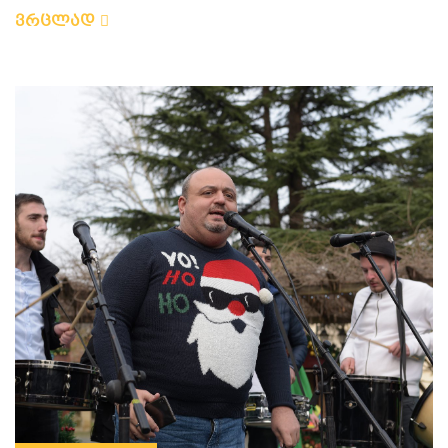
ვრცლად