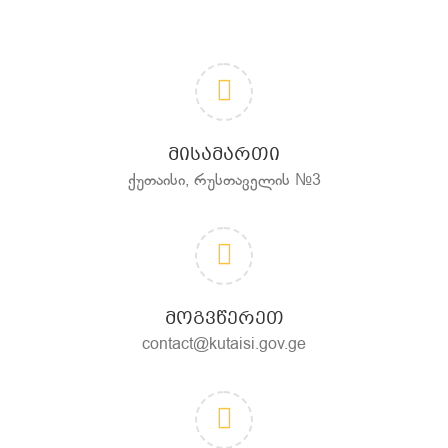
ᲛᲘᲡᲐᲛᲐᲠᲗᲘ
ქუთაისი, რუსთაველის №3
ᲛᲝᲒᲕᲬᲔᲠᲔᲗ
contact@kutaisi.gov.ge