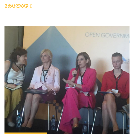
ვრცლად