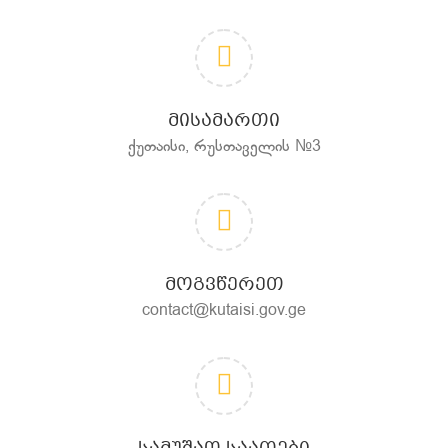
ᲛᲘᲡᲐᲛᲐᲠᲗᲘ
ქუთაისი, რუსთაველის №3
ᲛᲝᲒᲕᲬᲔᲠᲔᲗ
contact@kutaisi.gov.ge