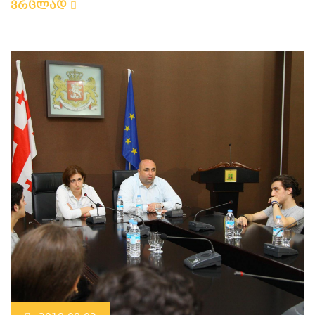
ვრცლად